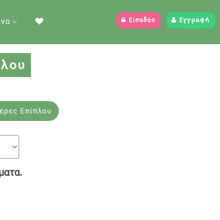
ένα
Είσοδος
Εγγραφή
πλου
οίκα μωρού
έρες Επίπλου
ματα.