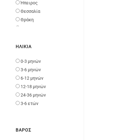
Ήπειρος
Bexa
Θεσσαλία
Kunert
Θράκη
Ιόνια Νησιά
Κρήτη
Κυκλάδες
ΗΛΙΚΊΑ
Μακεδονία
0-3 μηνών
Πελοπόνησσος
3-6 μηνών
Σποράδες και Εύβοια
6-12 μηνών
Στερεά Ελλάδα
12-18 μηνών
Κύπρος
24-36 μηνών
3-6 ετών
ΒΆΡΟΣ