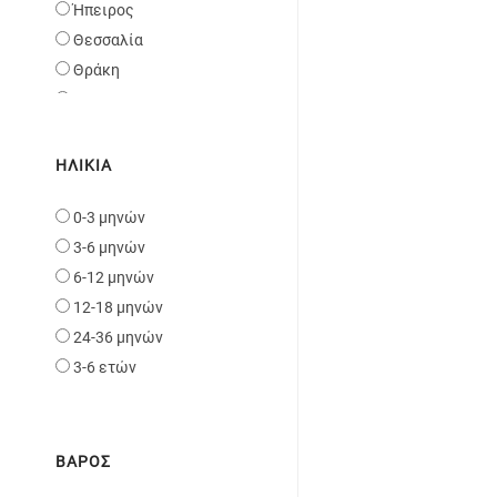
Ήπειρος
Bexa
Θεσσαλία
Kunert
Θράκη
Ιόνια Νησιά
Κρήτη
Κυκλάδες
ΗΛΙΚΊΑ
Μακεδονία
0-3 μηνών
Πελοπόνησσος
3-6 μηνών
Σποράδες και Εύβοια
6-12 μηνών
Στερεά Ελλάδα
12-18 μηνών
Κύπρος
24-36 μηνών
3-6 ετών
ΒΆΡΟΣ