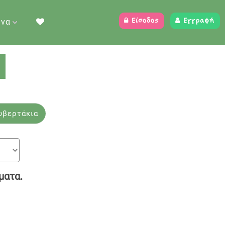
ένα
Είσοδος
Εγγραφή
α
- Προίκα μωρού
υβερτάκια
ματα.