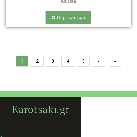
Kifissia
Περισσότερα
1
2
3
4
5
>
»
Karotsaki.gr