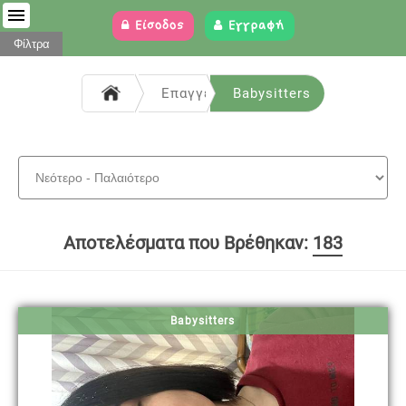
Είσοδος
Εγγραφή
Φίλτρα
Επαγγελματίες / Υπηρεσίες
Babysitters
Αποτελέσματα που Βρέθηκαν:
183
Babysitters