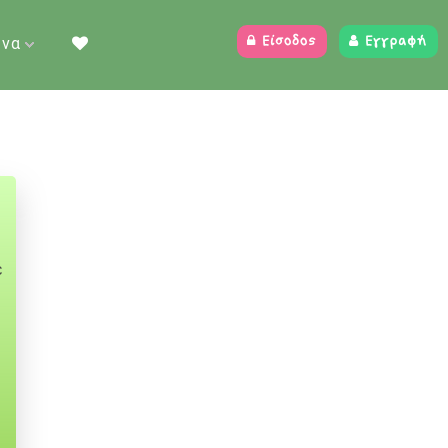
ένα
Είσοδος
Εγγραφή
ε