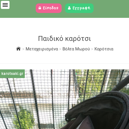
Είσοδος
Εγγραφή
Παιδικό καρότσι
>
Μεταχειρισμένα
>
Βόλτα Μωρού
>
Καρότσια
karotsaki.gr