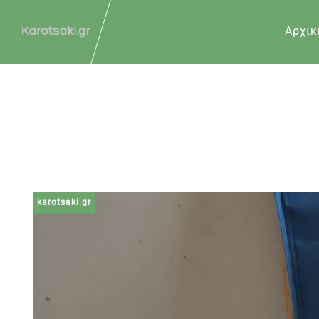
Αρχικ
karotsaki.gr