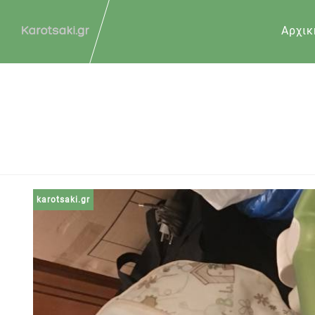
Αρχικ
karotsaki.gr