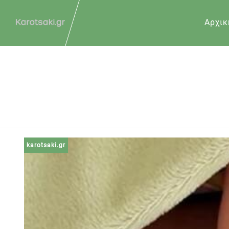
Αρχικ
karotsaki.gr