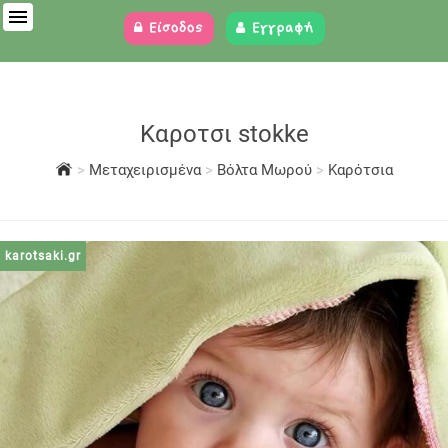
Είσοδος
Εγγραφή
Καροτσι stokke
>
Μεταχειρισμένα
>
Βόλτα Μωρού
>
Καρότσια
karotsaki.gr