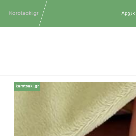
Αρχικ
karotsaki.gr