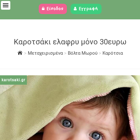
Είσοδος
Εγγραφή
Καροτσάκι ελαφρυ μόνο 30ευρω
>
Μεταχειρισμένα
>
Βόλτα Μωρού
>
Καρότσια
karotsaki.gr