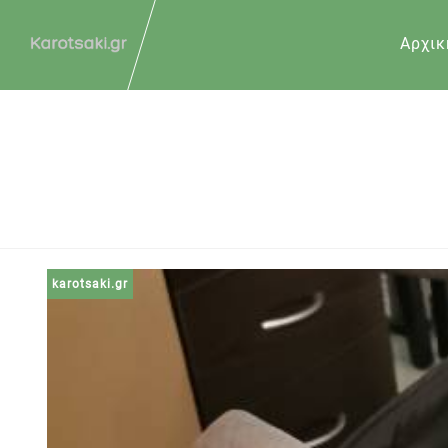
Αρχικ
karotsaki.gr