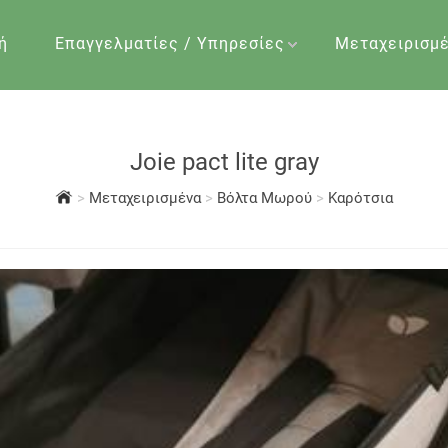
ή
Επαγγελματίες / Υπηρεσίες
Μεταχειρισμ
Joie pact lite gray
>
Μεταχειρισμένα
>
Βόλτα Μωρού
>
Καρότσια