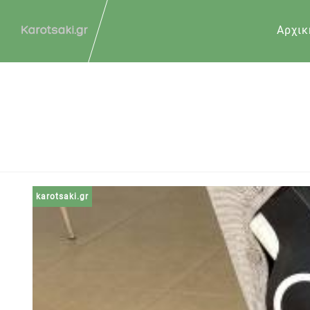
Αρχικ
karotsaki.gr