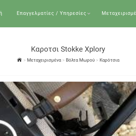
ή
Επαγγελματίες / Υπηρεσίες
Μεταχειρισμ
Καροτσι Stokke Xplory
>
Μεταχειρισμένα
>
Βόλτα Μωρού
>
Καρότσια