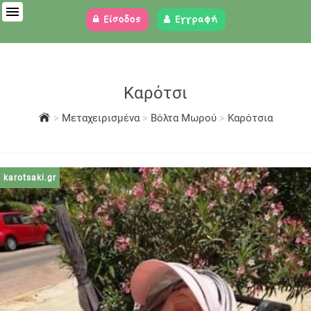
Είσοδος
Εγγραφή
Καρότσι
>
Μεταχειρισμένα
>
Βόλτα Μωρού
>
Καρότσια
karotsaki.gr