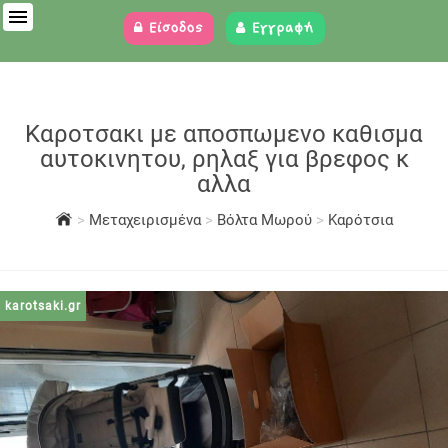
Είσοδος
Εγγραφή
Καροτσακι με αποσπωμενο καθισμα
αυτοκινητου, ρηλαξ για βρεφος κ
αλλα
>
Μεταχειρισμένα
>
Βόλτα Μωρού
>
Καρότσια
karotsaki.gr