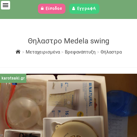
Είσοδος
Εγγραφή
Θηλαστρο Medela swing
>
Μεταχειρισμένα
>
Βρεφανάπτυξη
>
Θήλαστρα
karotsaki.gr