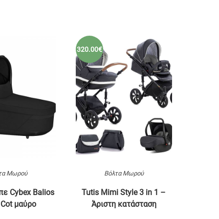
320.00€
τα Μωρού
Βόλτα Μωρού
ε Cybex Balios
Tutis Mimi Style 3 in 1 –
 Cot μαύρο
Άριστη κατάσταση