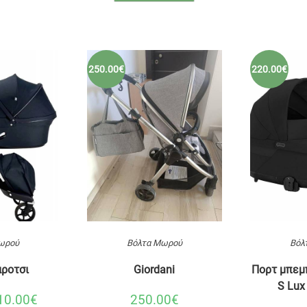
250.00€
220.00€
ωρού
Βόλτα Μωρού
Βόλ
αροτσι
Giordani
Πορτ μπεμπ
S Lux
10.00€
250.00€