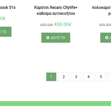
book 51s
Καρότσι Recaro Citylife+
πολυκαρο
καθισμα αυτοκινήτου
p
00€
450.00€
450.00€
900.00
Ε ΤΟ
ΔΕΙΤΕ ΤΟ
1
2
3
4
5