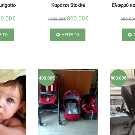
rigotto
Καρότσι Stokke
Ελαφρύ κα
30.00€
800.00€
1300.00€
360.00
Ε ΤΟ
ΔΕΙΤΕ ΤΟ
400.00€
500.00€