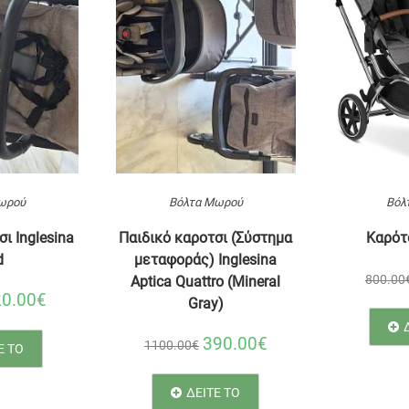
ωρού
Βόλτα Μωρού
Βόλ
ι Inglesina
Παιδικό καροτσι (Σύστημα
Καρότ
d
μεταφοράς) Inglesina
800.00
Aptica Quattro (Mineral
20.00€
Gray)
390.00€
1100.00€
Ε ΤΟ
ΔΕΙΤΕ ΤΟ