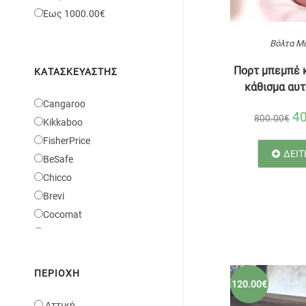
Έως 1000.00€
Βόλτα Μ
Πορτ μπεμπέ κ
ΚΑΤΑΣΚΕΥΑΣΤΉΣ
κάθισμα αυτ
Cangaroo
4
800.00€
Kikkaboo
FisherPrice
ΔΕΙΤ
BeSafe
Chicco
Brevi
Cocomat
FoppaPedretti
Chipolino
PegPerego
ΠΕΡΙΟΧΉ
120.00€
Concord
Αττική