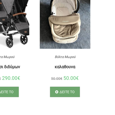
τα Μωρού
Βόλτα Μωρού
σι διδύμων
καλαθουνα
290.00€
50.00€
€
50.00€
ΔΕΙΤΕ ΤΟ
ΔΕΙΤΕ ΤΟ