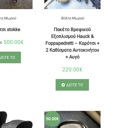
τα Μωρού
Βόλτα Μωρού
σι stokke
Πακέτο Βρεφικού
Εξοπλισμού Hauck &
500.00€
0€
Foppapedretti – Καρότσι +
2 Καθίσματα Αυτοκινήτου
+ Αυγό
ΔΕΙΤΕ ΤΟ
220.00€
ΔΕΙΤΕ ΤΟ
50.00€