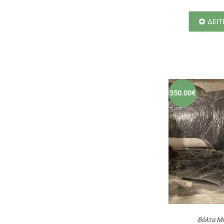
ΔΕΙΤ
350.00€
Βόλτα Μ