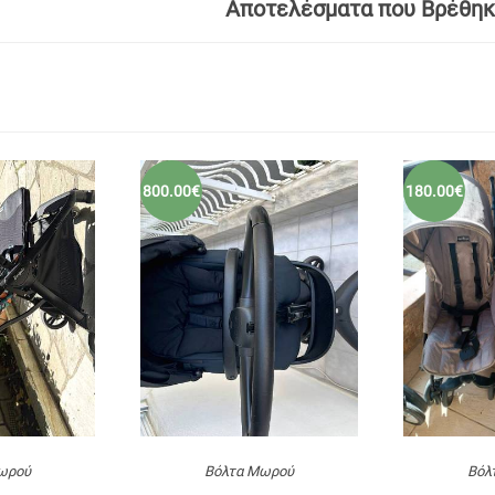
Αποτελέσματα που Βρέθηκ
800.00€
180.00€
ωρού
Βόλτα Μωρού
Βόλ