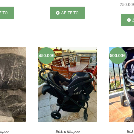
250.00
Ε ΤΟ
ΔΕΙΤΕ ΤΟ
450.00€
500.00€
ωρού
Βόλτα Μωρού
Βόλ