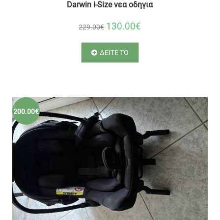
Darwin i-Size νεα οδηγια
130.00€
229.00€
ΔΕΙΤΕ ΤΟ
200.00€