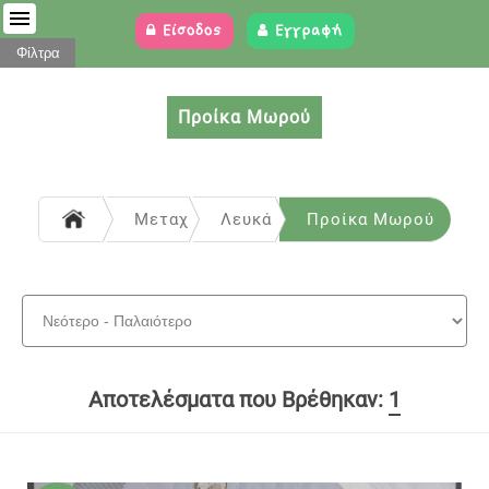
Είσοδος
Εγγραφή
Φίλτρα
Προίκα Μωρού
Μεταχειρισμένα
Λευκά είδη - Προίκα μωρού
Προίκα Μωρού
Αποτελέσματα που Βρέθηκαν:
1