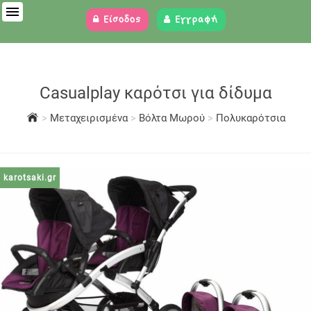
Είσοδος
Εγγραφή
Casualplay καρότσι για δίδυμα
>
Μεταχειρισμένα
>
Βόλτα Μωρού
>
Πολυκαρότσια
karotsaki.gr