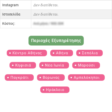
Instagram
Δεν διατίθεται.
Ιστοσελίδα
Δεν διατίθεται.
Κόστος:
Ανά μήνα / 900.00€
Περιοχές Εξυπηρέτησης
Κέντρο Αθήνας
Αθήνα
Σεπόλια
Κηφισιά
Νέα Ιωνία
Μαρούσι
Παγκράτι
Βύρωνας
Αμπελόκηποι
Ηράκλειο