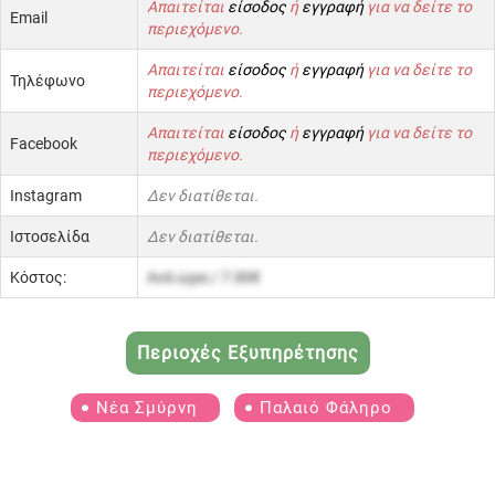
Απαιτείται
είσοδος
ή
εγγραφή
για να δείτε το
Email
περιεχόμενο.
Απαιτείται
είσοδος
ή
εγγραφή
για να δείτε το
Τηλέφωνο
περιεχόμενο.
Απαιτείται
είσοδος
ή
εγγραφή
για να δείτε το
Facebook
περιεχόμενο.
Instagram
Δεν διατίθεται.
Ιστοσελίδα
Δεν διατίθεται.
Κόστος:
Ανά ώρα / 7.00€
Περιοχές Εξυπηρέτησης
Νέα Σμύρνη
Παλαιό Φάληρο